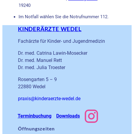
19240
Im Notfall wählen Sie die Notrufnummer 112.
KINDERÄRZTE WEDEL
Fachärzte für Kinder- und Jugendmedizin
Dr. med. Catrina Lawin-Mosecker
Dr. med. Manuel Rett
Dr. med. Julia Troester
Rosengarten 5 – 9
22880 Wedel
ed.ledew-etzrearednik@sixarp
Terminbuchung
Downloads
Öffnungszeiten