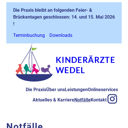
Zum
Die Praxis bleibt an folgenden Feier- &
Inhalt
Brückentagen geschlossen: 14. und 15. Mai 2026
springen
!
Terminbuchung
Downloads
KINDERÄRZTE
WEDEL
Die Praxis
Über uns
Leistungen
Onlineservices
Aktuelles & Karriere
Notfälle
Kontakt
Notfälle