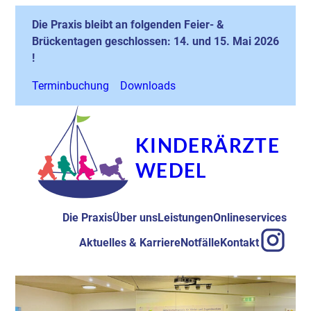
Zum
Die Praxis bleibt an folgenden Feier- &
Inhalt
Brückentagen geschlossen: 14. und 15. Mai 2026
springen
!
Terminbuchung
Downloads
KINDERÄRZTE
WEDEL
Die Praxis
Über uns
Leistungen
Onlineservices
Aktuelles & Karriere
Notfälle
Kontakt